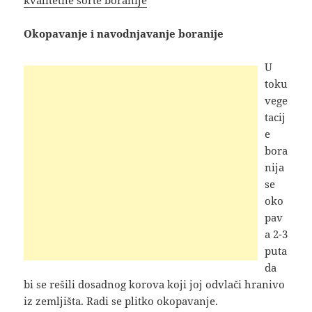
Okopavanje i navodnjavanje boranije
U
toku
vege
tacij
e
bora
nija
se
oko
pav
a 2-3
puta
da
bi se rešili dosadnog korova koji joj odvlači hranivo
iz zemljišta. Radi se plitko okopavanje.