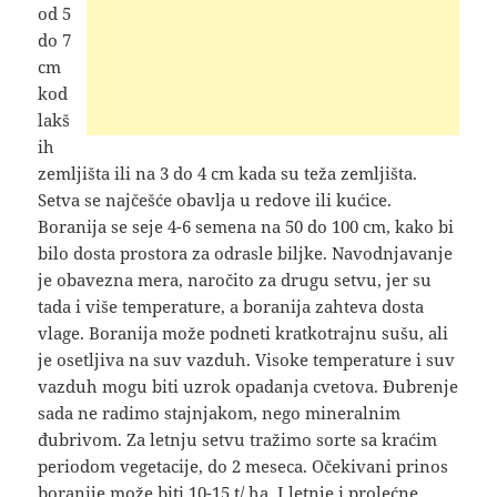
od 5
do 7
cm
kod
lakš
ih
zemljišta ili na 3 do 4 cm kada su teža zemljišta.
Setva se najčešće obavlja u redove ili kućice.
Boranija se seje 4-6 semena na 50 do 100 cm, kako bi
bilo dosta prostora za odrasle biljke. Navodnjavanje
je obavezna mera, naročito za drugu setvu, jer su
tada i više temperature, a boranija zahteva dosta
vlage. Boranija može podneti kratkotrajnu sušu, ali
je osetljiva na suv vazduh. Visoke temperature i suv
vazduh mogu biti uzrok opadanja cvetova. Đubrenje
sada ne radimo stajnjakom, nego mineralnim
đubrivom. Za letnju setvu tražimo sorte sa kraćim
periodom vegetacije, do 2 meseca. Očekivani prinos
boranije može biti 10-15 t/ ha. I letnje i prolećne