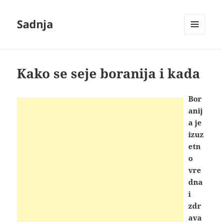
Sadnja
IZBORNIK
I
VIDŽETI
Kako se seje boranija i kada
Bor
anij
a je
izuz
etn
o
vre
dna
i
zdr
ava