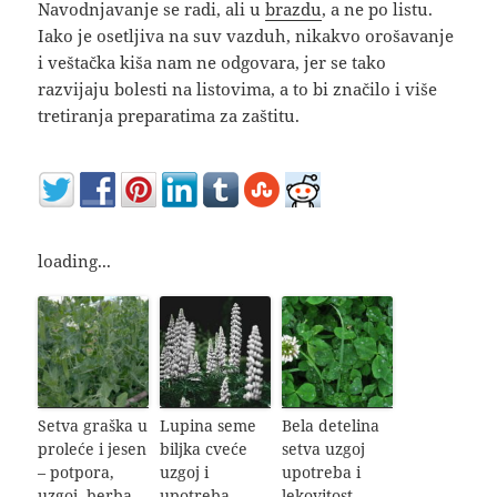
Navodnjavanje se radi, ali u
brazdu
, a ne po listu.
Iako je osetljiva na suv vazduh, nikakvo orošavanje
i veštačka kiša nam ne odgovara, jer se tako
razvijaju bolesti na listovima, a to bi značilo i više
tretiranja preparatima za zaštitu.
loading...
Setva graška u
Lupina seme
Bela detelina
proleće i jesen
biljka cveće
setva uzgoj
– potpora,
uzgoj i
upotreba i
uzgoj, berba
upotreba
lekovitost