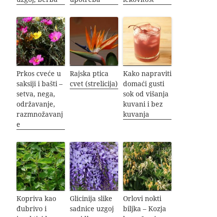
Prkos cveće u
Rajska ptica
Kako napraviti
saksiji i bašti –
cvet (strelicija)
domaći gusti
setva, nega,
sok od višanja
održavanje,
kuvani i bez
razmnožavanj
kuvanja
e
Kopriva kao
Glicinija slike
Orlovi nokti
đubrivo i
sadnice uzgoj
biljka – Kozja