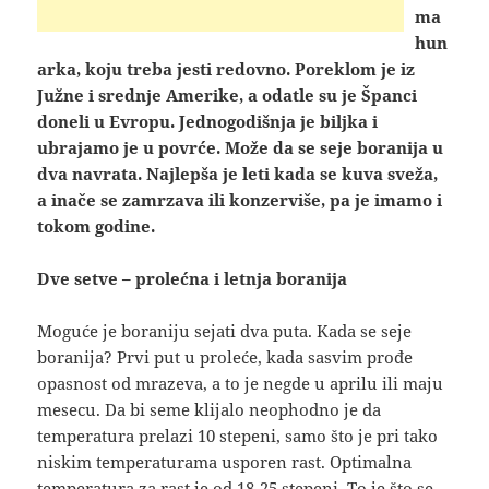
ma
hun
arka, koju treba jesti redovno. Poreklom je iz
Južne i srednje Amerike, a odatle su je Španci
doneli u Evropu. Jednogodišnja je biljka i
ubrajamo je u povrće. Može da se seje boranija u
dva navrata. Najlepša je leti kada se kuva sveža,
a inače se zamrzava ili konzerviše, pa je imamo i
tokom godine.
Dve setve – prolećna i letnja boranija
Moguće je boraniju sejati dva puta. Kada se seje
boranija? Prvi put u proleće, kada sasvim prođe
opasnost od mrazeva, a to je negde u aprilu ili maju
mesecu. Da bi seme klijalo neophodno je da
temperatura prelazi 10 stepeni, samo što je pri tako
niskim temperaturama usporen rast. Optimalna
temperatura za rast je od 18-25 stepeni. To je što se