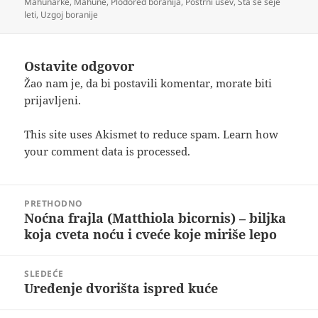
Mahunarke
,
Mahune
,
Plodored boranija
,
Postrni usev
,
Šta se seje
leti
,
Uzgoj boranije
Ostavite odgovor
Žao nam je, da bi postavili komentar, morate
biti
prijavljeni
.
This site uses Akismet to reduce spam.
Learn how
your comment data is processed.
Kretanje
PRETHODNO
članka
Noćna frajla (Matthiola bicornis) – biljka
Prethodni
koja cveta noću i cveće koje miriše lepo
članak:
SLEDEĆE
Uređenje dvorišta ispred kuće
Sledeći
članak: