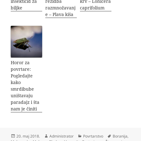
insekticid za
rezidba
krv – Lonicera
biljke
razmnožavanj
caprifolium
e – Plava kiša
Horor za
povrtare:
Pogledajte
kako
smrdibube
uništavaju
paradajz i šta
nam je činiti
Objavljeno
Autor
Kategorije
Oznake
20. maj 2018.
Administrator
Povrtarstvo
Boranija
,