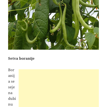
Setva boranije
Bor
anij
a se
seje
na
dubi
nu