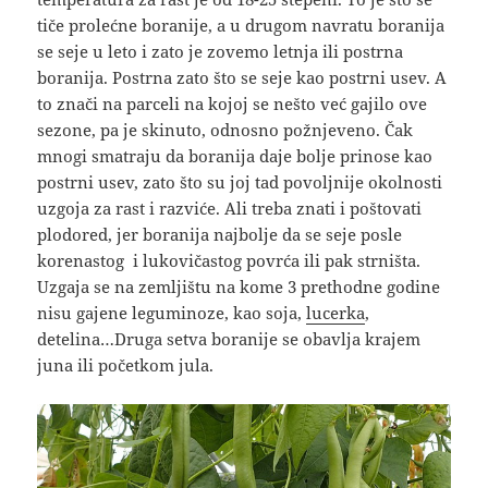
tiče prolećne boranije, a u drugom navratu boranija
se seje u leto i zato je zovemo letnja ili postrna
boranija. Postrna zato što se seje kao postrni usev. A
to znači na parceli na kojoj se nešto već gajilo ove
sezone, pa je skinuto, odnosno požnjeveno. Čak
mnogi smatraju da boranija daje bolje prinose kao
postrni usev, zato što su joj tad povoljnije okolnosti
uzgoja za rast i razviće. Ali treba znati i poštovati
plodored, jer boranija najbolje da se seje posle
korenastog i lukovičastog povrća ili pak strništa.
Uzgaja se na zemljištu na kome 3 prethodne godine
nisu gajene leguminoze, kao soja,
lucerka
,
detelina…Druga setva boranije se obavlja krajem
juna ili početkom jula.