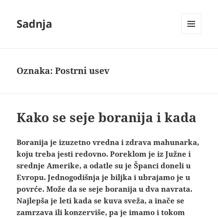
Sadnja
IZBORNIK
I
VIDŽETI
Oznaka:
Postrni usev
Kako se seje boranija i kada
Boranija je izuzetno vredna i zdrava mahunarka,
koju treba jesti redovno. Poreklom je iz Južne i
srednje Amerike, a odatle su je Španci doneli u
Evropu. Jednogodišnja je biljka i ubrajamo je u
povrće. Može da se seje boranija u dva navrata.
Najlepša je leti kada se kuva sveža, a inače se
zamrzava ili konzerviše, pa je imamo i tokom