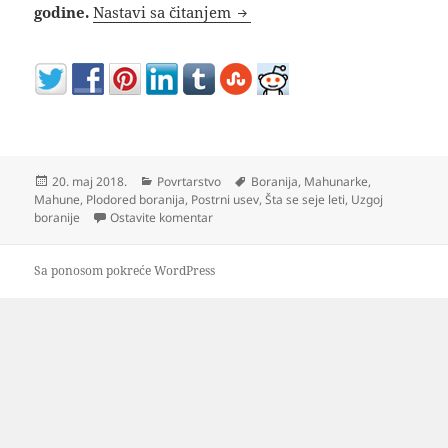
Kako se seje boranija i kada
godine.
Nastavi sa čitanjem
Objavljeno
Kategorije
Oznake
20. maj 2018.
Povrtarstvo
Boranija
,
Mahunarke
,
Mahune
,
Plodored boranija
,
Postrni usev
,
Šta se seje leti
,
Uzgoj
na Kako se seje boranija i kada
boranije
Ostavite komentar
Sa ponosom pokreće WordPress