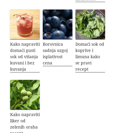
Kako napraviti
Borovnica
Domaći sok od
domaći gusti
sadnja uzgoj
koprive i
sok od višanja
isplativost
limuna kako
kuvani i bez
cena
se pravi
kuvanja
recept
Kako napraviti
liker od
zelenih oraha