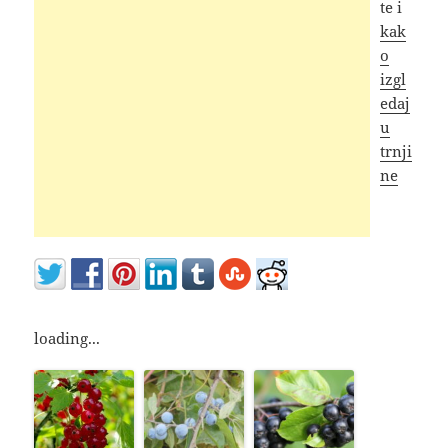
te i
kak
o
izgl
edaj
u
trnji
ne
loading...