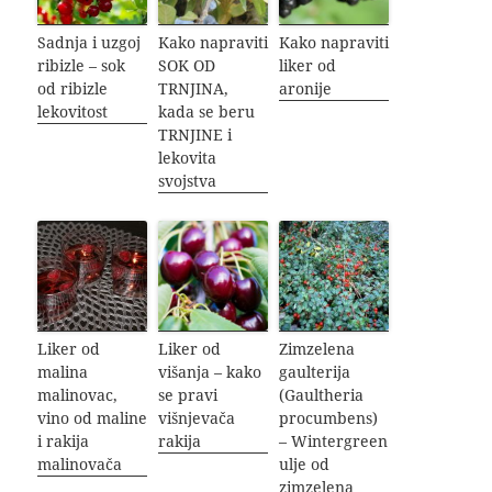
Sadnja i uzgoj
Kako napraviti
Kako napraviti
ribizle – sok
SOK OD
liker od
od ribizle
TRNJINA,
aronije
lekovitost
kada se beru
TRNJINE i
lekovita
svojstva
Liker od
Liker od
Zimzelena
malina
višanja – kako
gaulterija
malinovac,
se pravi
(Gaultheria
vino od maline
višnjevača
procumbens)
i rakija
rakija
– Wintergreen
malinovača
ulje od
zimzelena