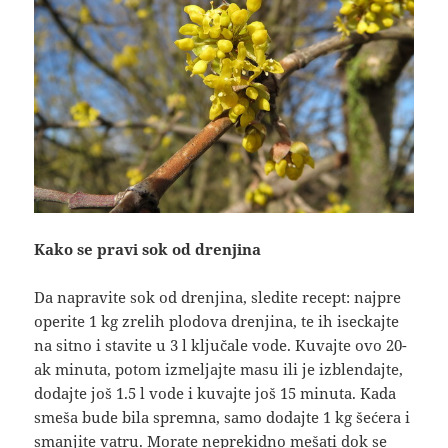
Kako se pravi sok od drenjina
Da napravite sok od drenjina, sledite recept: najpre
operite 1 kg zrelih plodova drenjina, te ih iseckajte
na sitno i stavite u 3 l ključale vode. Kuvajte ovo 20-
ak minuta, potom izmeljajte masu ili je izblendajte,
dodajte još 1.5 l vode i kuvajte još 15 minuta. Kada
smeša bude bila spremna, samo dodajte 1 kg šećera i
smanjite vatru. Morate neprekidno mešati dok se