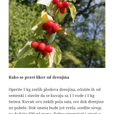
Kako se pravi liker od drenjina
Operite 1 kg zrelih plodova drenjina, očistite ih od
semenki i stavite da se kuvaju sa 1 l vode i 1 kg
šećera. Kuvati ovo nekih pola sata, sve dok drenjine
ne pobele. Dok smeša bude još vrela, ocedite sirup,
pa dodajte 500 ml ruma. Dobro promešati i sipati u