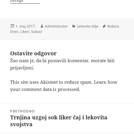
recept
Objavljeno
Autor
Kategorije
Oznake
1. maj 2017.
Administrator
Lekovito bilje
Bobice
,
Dren
,
Likeri
,
Sokovi
Ostavite odgovor
Žao nam je, da bi postavili komentar, morate
biti
prijavljeni
.
This site uses Akismet to reduce spam.
Learn how
your comment data is processed.
Kretanje
PRETHODNO
članka
Trnjina uzgoj sok liker čaj i lekovita
Prethodni
svojstva
članak: