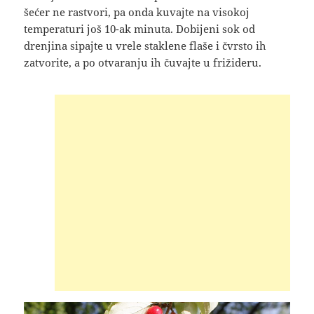
šećer ne rastvori, pa onda kuvajte na visokoj
temperaturi još 10-ak minuta. Dobijeni sok od
drenjina sipajte u vrele staklene flaše i čvrsto ih
zatvorite, a po otvaranju ih čuvajte u frižideru.