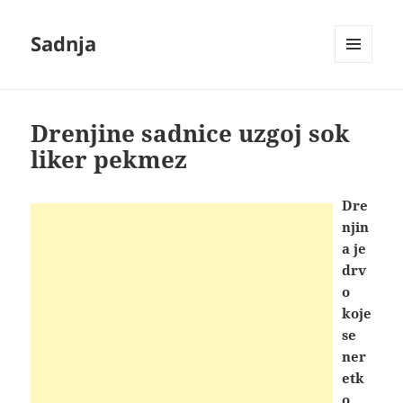
Sadnja
IZBORNIK
I
VIDŽETI
Drenjine sadnice uzgoj sok
liker pekmez
Dre
njin
a je
drv
o
koje
se
ner
etk
o