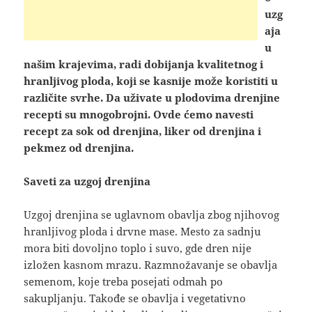
uzg
aja
u
našim krajevima, radi dobijanja kvalitetnog i
hranljivog ploda, koji se kasnije može koristiti u
različite svrhe. Da uživate u plodovima drenjine
recepti su mnogobrojni. Ovde ćemo navesti
recept za sok od drenjina, liker od drenjina i
pekmez od drenjina.
Saveti za uzgoj drenjina
Uzgoj drenjina se uglavnom obavlja zbog njihovog
hranljivog ploda i drvne mase. Mesto za sadnju
mora biti dovoljno toplo i suvo, gde dren nije
izložen kasnom mrazu. Razmnožavanje se obavlja
semenom, koje treba posejati odmah po
sakupljanju. Takođe se obavlja i vegetativno