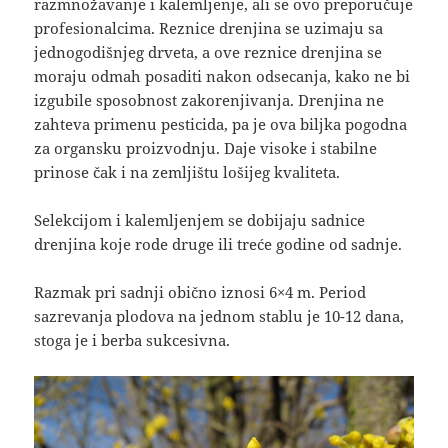
razmnožavanje i kalemljenje, ali se ovo preporučuje
profesionalcima. Reznice drenjina se uzimaju sa
jednogodišnjeg drveta, a ove reznice drenjina se
moraju odmah posaditi nakon odsecanja, kako ne bi
izgubile sposobnost zakorenjivanja. Drenjina ne
zahteva primenu pesticida, pa je ova biljka pogodna
za organsku proizvodnju. Daje visoke i stabilne
prinose čak i na zemljištu lošijeg kvaliteta.
Selekcijom i kalemljenjem se dobijaju sadnice
drenjina koje rode druge ili treće godine od sadnje.
Razmak pri sadnji obično iznosi 6×4 m. Period
sazrevanja plodova na jednom stablu je 10-12 dana,
stoga je i berba sukcesivna.