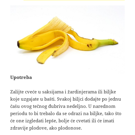
Upotreba
Zalijte cveće u saksijama i žardinjerama ili biljke
koje uzgajate u bašti. Svakoj biljci dodajte po jednu
čašu ovog tečnog đubriva nedeljno. U narednom
periodu to bi trebalo da se odrazi na biljke, tako što
će one izgledati lepše, bolje će cvetati ili će imati
zdravije plodove, ako plodonose.