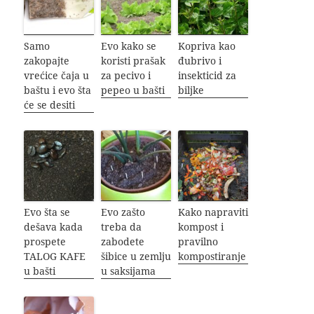
Samo
Evo kako se
Kopriva kao
zakopajte
koristi prašak
đubrivo i
vrećice čaja u
za pecivo i
insekticid za
baštu i evo šta
pepeo u bašti
biljke
će se desiti
Evo šta se
Evo zašto
Kako napraviti
dešava kada
treba da
kompost i
prospete
zabodete
pravilno
TALOG KAFE
šibice u zemlju
kompostiranje
u bašti
u saksijama