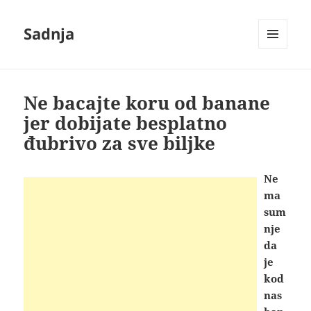
Sadnja
IZBORNIK
I
VIDŽETI
Ne bacajte koru od banane
jer dobijate besplatno
đubrivo za sve biljke
Ne
ma
sum
nje
da
je
kod
nas