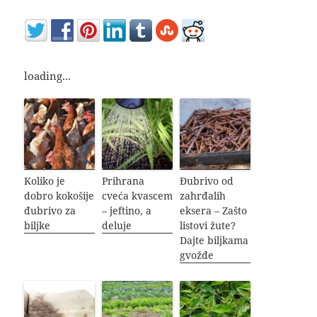
loading...
Koliko je
Prihrana
Đubrivo od
dobro kokošije
cveća kvascem
zahrđalih
đubrivo za
– jeftino, a
eksera – Zašto
biljke
deluje
listovi žute?
Dajte biljkama
gvožđe