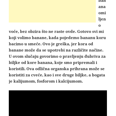
ban
ana
omi
ljen
o
voće, bez obzira što ne raste ovde. Gotovo svi mi
koji volimo banane, kada pojedemo bananu koru
bacimo u smeće. Ovo je greška, jer kora od
banane može da se upotrebi na različite načine.
U ovom slučaju govorimo o pravljenju đubriva za
biljke od kore banana, koje smo pripremali i
koristili. Ova odlična organska prihrana može se
koristiti za cveće, kao i sve druge biljke, a bogata
je kalijumom, fosforom i kalcijumom.