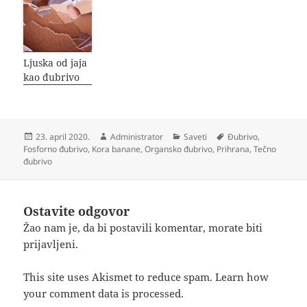
Ljuska od jaja
kao đubrivo
Objavljeno
Autor
Kategorije
Oznake
23. april 2020.
Administrator
Saveti
Đubrivo
,
Fosforno đubrivo
,
Kora banane
,
Organsko đubrivo
,
Prihrana
,
Tečno
đubrivo
Ostavite odgovor
Žao nam je, da bi postavili komentar, morate
biti
prijavljeni
.
This site uses Akismet to reduce spam.
Learn how
your comment data is processed.