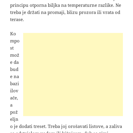
principu otporna biljka na temperaturne razlike. Ne
treba je držati na promaji, blizu prozora ili vrata od
terase.
Ko
mpo
st
mož
e da
bud
e na
bazi
ilov
ače,
a
pož
eljn
o je dodati treset. Treba joj orošavati listove, a zaliva