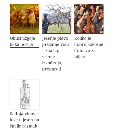
Oblici uzgoja
Jesenje plavo
Koliko je
koka nosilja
prskanje voća
dobro kokošije
– značaj,
đubrivo za
vreme
biljke
izvođenja,
preparati
Sadnja vinove
loze u jesen na
špalir razmak