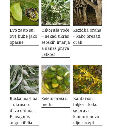
Evo zašto su
Oskoruša voće
Rezidba oraha
ove bube jako
– nekad ukras
– kako orezati
opasne
seoskih imanja
orah
a danas prava
retkost
Ruska maslina
Zeleni orasi u
Kantarion
– ukrasno
medu
biljka – kako
drvo dafina –
se pravi
Elaeagnus
kantarionovo
angustifolia
ulje recept