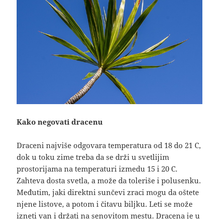
Kako negovati dracenu
Draceni najviše odgovara temperatura od 18 do 21 C,
dok u toku zime treba da se drži u svetlijim
prostorijama na temperaturi izmedu 15 i 20 C.
Zahteva dosta svetla, a može da toleriše i polusenku.
Međutim, jaki direktni sunčevi zraci mogu da oštete
njene listove, a potom i čitavu biljku. Leti se može
izneti van i držati na senovitom mestu. Dracena je u