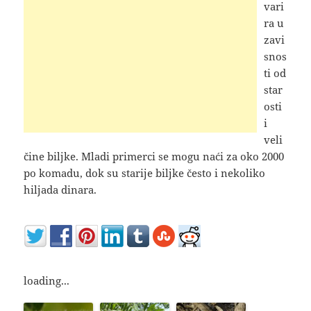
vari
ra u
zavi
snos
ti od
star
osti
i
veli
čine biljke. Mladi primerci se mogu naći za oko 2000
po komadu, dok su starije biljke često i nekoliko
hiljada dinara.
loading...