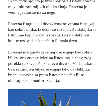
15 cm godišnje, što je vrlo spor rast. Listovi dracene
mogu biti zanimljivih oblika i boja. Dracena je
veoma jednostavna za negu.
Dracena fragrans ili drvo života se veoma često gaji
kao sobna biljka. Iz debla se razvija više stabljika sa
listovima koji obrazuju rozetu. Liči na stabljiku
kukuruza
, gaji se kao žbun ili malo drvo.
Dracena marginata je se najviše uzgaja kao sobna
biljka. Ima crvene ivice na listovima, a zbog svog
porekla se zove još i zmajevo drvo sa Madagaskara.
Ova zanimljiva biljka se uzgaja tako da stabljika
bude uspravna sa puno listova na vrhu ili se
oblikuje uz pomoć orezivanja.