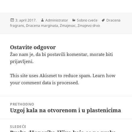
Objavljeno
Autor
Kategorije
Oznake
3. april 2017.
Administrator
Sobno cveće
Dracena
fragrans
,
Dracena marginata
,
Zmajevac
,
Zmajevo drvo
Ostavite odgovor
Žao nam je, da bi postavili komentar, morate
biti
prijavljeni
.
This site uses Akismet to reduce spam.
Learn how
your comment data is processed.
Kretanje
PRETHODNO
članka
Uzgoj kala na otvorenom i u plastenicima
Prethodni
članak:
SLEDEĆE