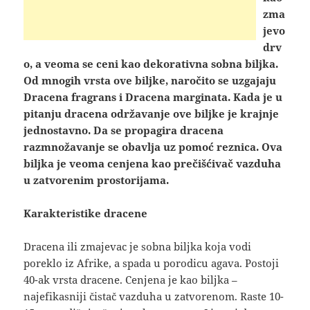
zma
jevo
drv
o, a veoma se ceni kao dekorativna sobna biljka.
Od mnogih vrsta ove biljke, naročito se uzgajaju
Dracena fragrans i Dracena marginata. Kada je u
pitanju dracena održavanje ove biljke je krajnje
jednostavno. Da se propagira dracena
razmnožavanje se obavlja uz pomoć reznica. Ova
biljka je veoma cenjena kao prečišćivač vazduha
u zatvorenim prostorijama.
Karakteristike dracene
Dracena ili zmajevac je sobna biljka koja vodi
poreklo iz Afrike, a spada u porodicu agava. Postoji
40-ak vrsta dracene. Cenjena je kao biljka –
najefikasniji čistač vazduha u zatvorenom. Raste 10-