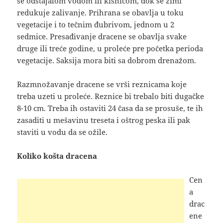
se odstajalom vodom ili kišnicom, dok se zimi
redukuje zalivanje. Prihrana se obavlja u toku
vegetacije i to tečnim đubrivom, jednom u 2
sedmice. Presađivanje dracene se obavlja svake
druge ili treće godine, u proleće pre početka perioda
vegetacije. Saksija mora biti sa dobrom drenažom.
Razmnožavanje dracene se vrši reznicama koje
treba uzeti u proleće. Reznice bi trebalo biti dugačke
8-10 cm. Treba ih ostaviti 24 časa da se prosuše, te ih
zasaditi u mešavinu treseta i oštrog peska ili pak
staviti u vodu da se ožile.
Koliko košta dracena
Cen
a
drac
ene