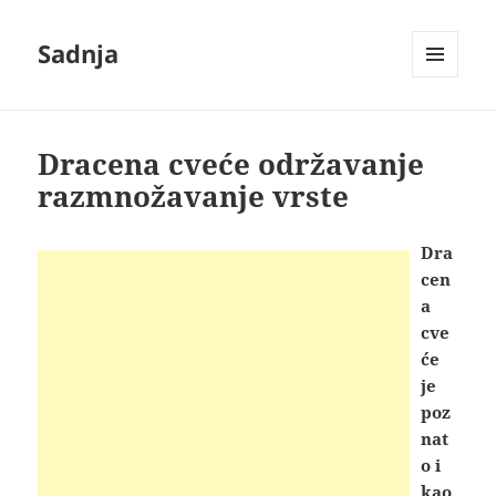
Sadnja
IZBORNIK
I
VIDŽETI
Dracena cveće održavanje
razmnožavanje vrste
Dra
cen
a
cve
će
je
poz
nat
o i
kao