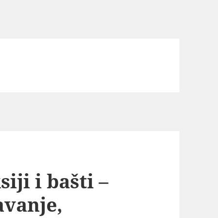
iji i bašti –
avanje,