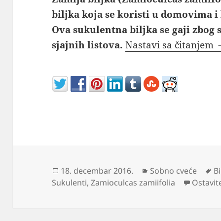
biljka koja se koristi u domovima i
Ova sukulentna biljka se gaji zbog 
S
sjajnih listova.
Nastavi sa čitanjem
Objavljeno
Kategorije
O
18. decembar 2016.
Sobno cveće
Bi
Sukulenti
,
Zamioculcas zamiifolia
Ostavit