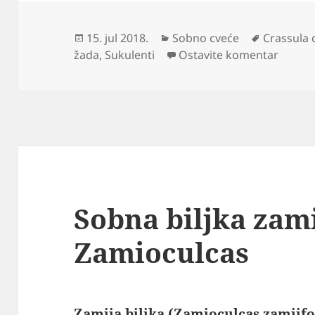
Objavljeno
Kategorije
Oznake
15. jul 2018.
Sobno cveće
Crassula 
na Kra
žada
,
Sukulenti
Ostavite komentar
Sobna biljka zami
Zamioculcas
Zamija biljka (Zamioculcas zamiifo