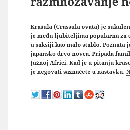
razmnožavanje n
Krasula (Crassula ovata) je sukulen
je među ljubiteljima popularna za 
u saksiji kao malo stablo. Poznata j
japansko drvo novca. Pripada famili
Južnoj Africi. Kad je u pitanju krasu
je negovati saznaćete u nastavku.
N