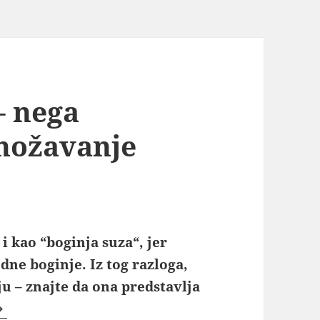
– nega
nožavanje
i kao “boginja suza“, jer
dne boginje. Iz tog razloga,
 – znajte da ona predstavlja
alanhoja cveće – nega održavanje razmnožavanje