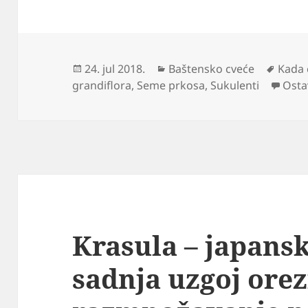
Objavljeno
Kategorije
Ozna
24. jul 2018.
Baštensko cveće
Kada 
grandiflora
,
Seme prkosa
,
Sukulenti
Osta
Krasula – japans
sadnja uzgoj ore