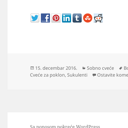
Objavljeno
Kategorije
O
15. decembar 2016.
Sobno cveće
B
Cveće za poklon
,
Sukulenti
Ostavite kom
Sa ponosom pokreće WordPress