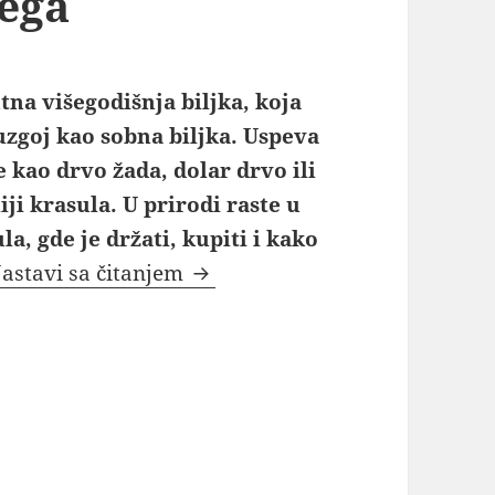
ega
tna višegodišnja biljka, koja
uzgoj kao sobna biljka. Uspeva
e kao drvo žada, dolar drvo ili
ji krasula. U prirodi raste u
la, gde je držati, kupiti i kako
Krasula – japansko drvo novc
astavi sa čitanjem