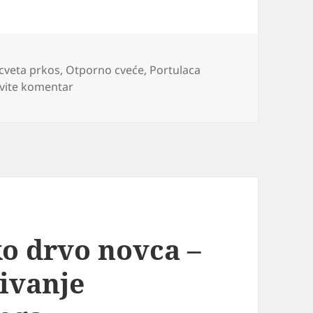
ke
cveta prkos
,
Otporno cveće
,
Portulaca
na Prkos cveće u saksiji i bašti – setva, nega
vite komentar
ko drvo novca –
zivanje