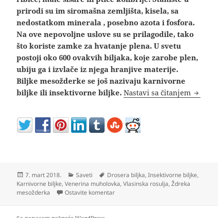
prirodi su im siromašna zemljišta, kisela, sa
nedostatkom minerala , posebno azota i fosfora.
Na ove nepovoljne uslove su se prilagodile, tako
što koriste zamke za hvatanje plena. U svetu
postoji oko 600 ovakvih biljaka, koje zarobe plen,
ubiju ga i izvlače iz njega hranjive materije.
Biljke mesožderke se još nazivaju karnivorne
Biljka 
biljke ili insektivorne biljke.
Nastavi sa čitanjem
Objavljeno
Kategorije
Oznake
7. mart 2018.
Saveti
Drosera biljka
,
Insektivorne biljke
,
Karnivorne biljke
,
Venerina muholovka
,
Vlasinska rosulja
,
Ždreka
na Biljka mesožderka muholovka, aldrov
mesožderka
Ostavite komentar