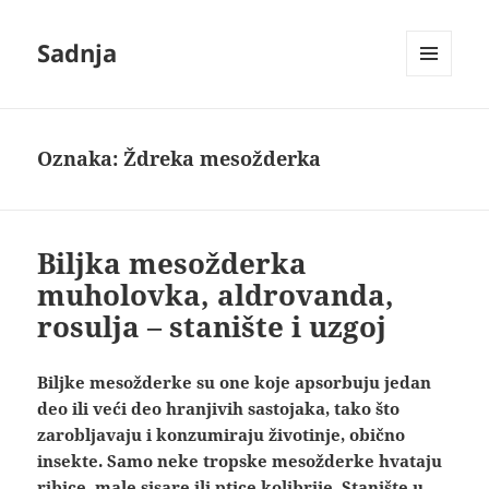
Sadnja
IZBORNIK
I
VIDŽETI
Oznaka:
Ždreka mesožderka
Biljka mesožderka
muholovka, aldrovanda,
rosulja – stanište i uzgoj
Biljke mesožderke su one koje apsorbuju jedan
deo ili veći deo hranjivih sastojaka, tako što
zarobljavaju i konzumiraju životinje, obično
insekte. Samo neke tropske mesožderke hvataju
ribice, male sisare ili ptice kolibrije. Stanište u