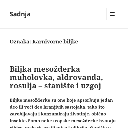
Sadnja
IZBORNIK
I
VIDŽETI
Oznaka:
Karnivorne biljke
Biljka mesožderka
muholovka, aldrovanda,
rosulja – stanište i uzgoj
Biljke mesožderke su one koje apsorbuju jedan
deo ili veći deo hranjivih sastojaka, tako što
zarobljavaju i konzumiraju životinje, obično
insekte. Samo neke tropske mesožderke hvataju
ribice, male sisare ili ptice kolibrije. Stanište u