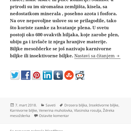
prirodi su im siromašna zemljišta, kisela, sa
nedostatkom minerala , posebno azota i fosfora.
Na ove nepovoljne uslove su se prilagodile, tako
što koriste zamke za hvatanje plena. U svetu
postoji oko 600 ovakvih biljaka, koje zarobe plen,
ubiju ga i izvlače iz njega hranjive materije.
Biljke mesožderke se još nazivaju karnivorne
Biljka 
biljke ili insektivorne biljke.
Nastavi sa čitanjem
Objavljeno
Kategorije
Oznake
7. mart 2018.
Saveti
Drosera biljka
,
Insektivorne biljke
,
Karnivorne biljke
,
Venerina muholovka
,
Vlasinska rosulja
,
Ždreka
na Biljka mesožderka muholovka, aldrov
mesožderka
Ostavite komentar