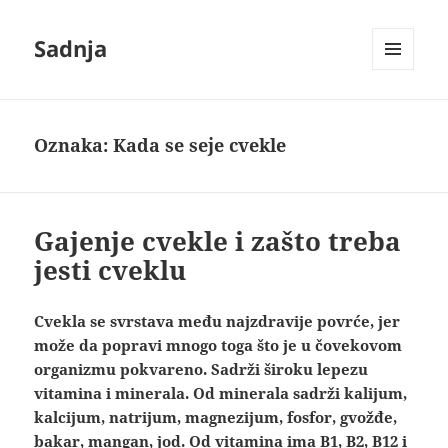
Sadnja
IZBORNIK
I
VIDŽETI
Oznaka:
Kada se seje cvekle
Gajenje cvekle i zašto treba
jesti cveklu
Cvekla se svrstava među najzdravije povrće, jer
može da popravi mnogo toga što je u čovekovom
organizmu pokvareno. Sadrži široku lepezu
vitamina i minerala. Od minerala sadrži kalijum,
kalcijum, natrijum, magnezijum, fosfor, gvožđe,
bakar, mangan, jod. Od vitamina ima B1, B2, B12 i