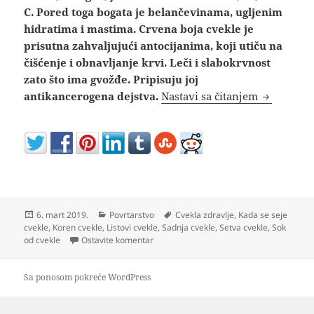
C. Pored toga bogata je belančevinama, ugljenim
hidratima i mastima. Crvena boja cvekle je
prisutna zahvaljujući antocijanima, koji utiču na
čišćenje i obnavljanje krvi. Leči i slabokrvnost
zato što ima gvožđe. Pripisuju joj
Gajenje cve
antikancerogena dejstva.
Nastavi sa čitanjem
Objavljeno
Kategorije
Oznake
6. mart 2019.
Povrtarstvo
Cvekla zdravlje
,
Kada se seje
cvekle
,
Koren cvekle
,
Listovi cvekle
,
Sadnja cvekle
,
Setva cvekle
,
Sok
na Gajenje cvekle i zašto treba jesti cvekl
od cvekle
Ostavite komentar
Sa ponosom pokreće WordPress