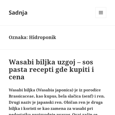
Sadnja
IZBORNIK
I
VIDŽETI
Oznaka:
Hidroponik
Wasabi biljka uzgoj – sos
pasta recepti gde kupiti i
cena
Wasabi biljka (Wasabia japonica) je iz porodice
Brassicaceae, kao kupus, bela slačica (senf) i ren.
Drugi naziv je japanski ren. Običan ren je druga
biljka i koristi se kao zamena za wasabi pri
nedostatku proizvodnje pravog. Ovaj začin se