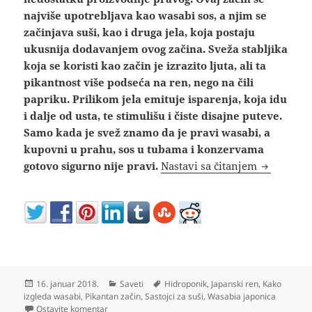
najviše upotrebljava kao wasabi sos, a njim se
začinjava suši, kao i druga jela, koja postaju
ukusnija dodavanjem ovog začina. Sveža stabljika
koja se koristi kao začin je izrazito ljuta, ali ta
pikantnost više podseća na ren, nego na čili
papriku. Prilikom jela emituje isparenja, koja idu
i dalje od usta, te stimulišu i čiste disajne puteve.
Samo kada je svež znamo da je pravi wasabi, a
kupovni u prahu, sos u tubama i konzervama
Wasabi bil
gotovo sigurno nije pravi.
Nastavi sa čitanjem
Objavljeno
Kategorije
Oznake
16. januar 2018.
Saveti
Hidroponik
,
Japanski ren
,
Kako
izgleda wasabi
,
Pikantan začin
,
Sastojci za suši
,
Wasabia japonica
na Wasabi biljka uzgoj – sos pasta recepti gde kupiti 
Ostavite komentar