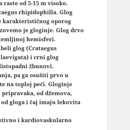
a raste od 5-15 m visoko.
taegus rhipidophilla. Glog
je karakterističnog oporog
 zovemo je gloginje. Glog drvo
zemljinoj hemisferi.
 beli glog (Crataegus
aevigata) i crni glog
 listopadni žbunovi.
nja, pa ga osušiti prvo u
te na toploj peći. Gloginje
j pripravaka, od džemova,
 od gloga i čaj imaju lekovita
estivno i kardiovaskularno
vo – kapi i čaj od gloga