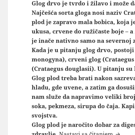
Glog drvo je tvrdo i žilavo i može d
Najčešća sorta gloga nosi naziv Cra
plod je zapravo mala bobica, koja 
ukusa, crvene do ružičaste boje – a
je inače nativno samo na severnoj 
Kada je u pitanju glog drvo, postoji
monogyna), crveni glog (Crataegus l
(Crataegus douglasii). U pitanju su
Glog plod treba brati nakon sazreva
hladu, gde uvene, a zatim ga dosuši
nam služe da napravimo veliki bro
soka, pekmeza, sirupa do čaja. Kapi
svojstva.
Glog plod je naročito dobar za dig
Glog dr
zdravlje.
Nastavi sa čitanjem