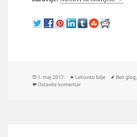
Objavljeno
Kategorije
Oznake
1. maj 2017.
Lekovito bilje
Beli glog
na Glog drvo – kapi i ča
Ostavite komentar