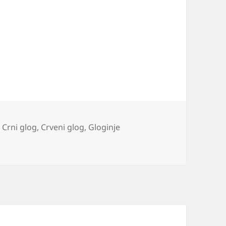
,
Crni glog
,
Crveni glog
,
Gloginje
j od gloga