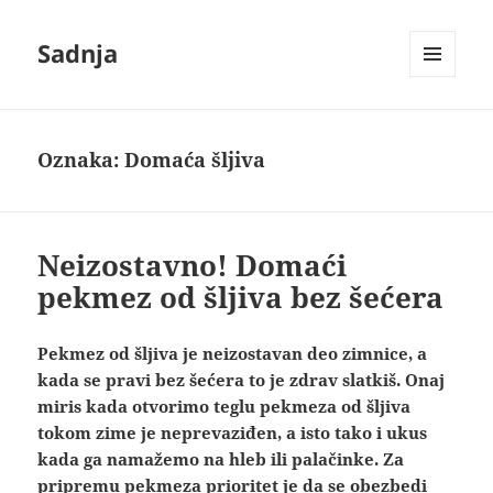
Sadnja
IZBORNIK
I
VIDŽETI
Oznaka:
Domaća šljiva
Neizostavno! Domaći
pekmez od šljiva bez šećera
Pekmez od šljiva je neizostavan deo zimnice, a
kada se pravi bez šećera to je zdrav slatkiš. Onaj
miris kada otvorimo teglu pekmeza od šljiva
tokom zime je neprevaziđen, a isto tako i ukus
kada ga namažemo na hleb ili palačinke. Za
pripremu pekmeza prioritet je da se obezbedi