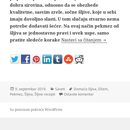
dobra sirovina, odnosno da se obezbede
kvalitetne, sasvim zrele, sočne šljive, koje u sebi
imaju dovoljno slasti. U tom slučaju stvarno nema
potrebe dodavati šećer. Na ovaj način pekmez od
šljiva se jednostavno pravi i uvek uspe, samo
Neizostavno!
pratite sledeće korake
Nastavi sa čitanjem
Objavljeno
Kategorije
Oznake
9. septembar 2019.
Saveti
Domaća šljiva
,
Džem
,
na Neizostavno! Domać
Pekmez
,
Šljiva
,
Šljive recepti
Ostavite komentar
Sa ponosom pokreće WordPress