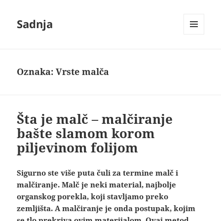
Sadnja
IZBORNIK
I
VIDŽETI
Oznaka:
Vrste malča
Šta je malč – malčiranje
bašte slamom korom
piljevinom folijom
Sigurno ste više puta čuli za termine malč i
malčiranje. Malč je neki material, najbolje
organskog porekla, koji stavljamo preko
zemljišta. A malčiranje je onda postupak, kojim
se tlo prekriva ovim materijalom. Ovaj metod