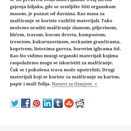
gajenja biljaka, gde se zemljište štiti organskom
masom, je poznat od davnina. Kao masa za
malčiranje se koriste različiti materijali. Tako
možemo uraditi malčiranje slamom, piljevinom,
lišćem, travom, korom drveta, kompostom,
tresetom, kukuruzovinom, seckanim grančicama,
koprivom, listovima gaveza, borovim iglicama itd.
Kao što vidimo mnogi organski materijali kojima
raspolažemo mogu se iskoristiti za malčiranje.
Čak se i pokošena trava može upotrebiti. Drugi
materijali koji se koriste za malčiranje su karton,
Šta je malč – mal
papir i malč folija.
Nastavi sa čitanjem