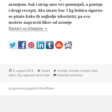
aronijom. Sok i sirup smo već pominjali, a postoje
i drugi recepti. Ako imate bar 1 kg bobica sigurno
se pitate kako ih najbolje iskoristiti, pa evo
možete napraviti liker od aronije
Kako napraviti liker od aronije
Nastavi sa čitanjem
Objavljeno
Kategorije
Oznake
6. avgust 2019.
Saveti
Aronija
,
Aronija recepti
,
Liker
,
na Kako napraviti lik
Likeri
,
Šta napraviti od aronije
Ostavite komentar
Sa ponosom pokreće WordPress