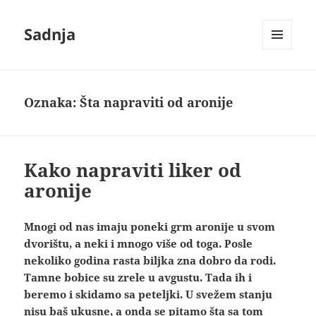
Sadnja
IZBORNIK
I
VIDŽETI
Oznaka:
Šta napraviti od aronije
Kako napraviti liker od
aronije
Mnogi od nas imaju poneki grm aronije u svom
dvorištu, a neki i mnogo više od toga. Posle
nekoliko godina rasta biljka zna dobro da rodi.
Tamne bobice su zrele u avgustu. Tada ih i
beremo i skidamo sa peteljki. U svežem stanju
nisu baš ukusne, a onda se pitamo šta sa tom