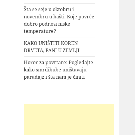
Šta se seje u oktobru i
novembru u bašti. Koje povrće
dobro podnosi niske
temperature?
KAKO UNIŠTITI KOREN
DRVETA, PANJ U ZEMLJI
Horor za povrtare: Pogledajte
kako smrdibube uništavaju
paradajz i šta nam je činiti