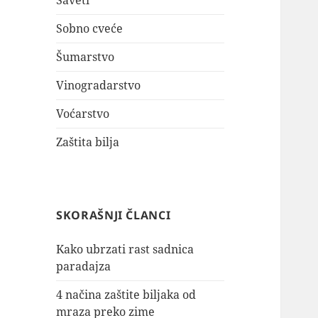
Saveti
Sobno cveće
Šumarstvo
Vinogradarstvo
Voćarstvo
Zaštita bilja
SKORAŠNJI ČLANCI
Kako ubrzati rast sadnica
paradajza
4 načina zaštite biljaka od
mraza preko zime