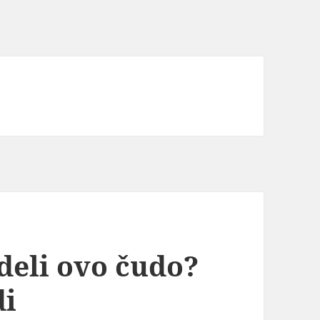
ideli ovo čudo?
di