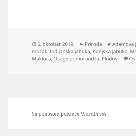
Objavljeno
Kategorije
Oznake
6. oktobar 2019.
Priroda
Adamova 
mozak
,
Indijanska jabuka
,
Konjska jabuka
,
Ma
Maklura
,
Osage pomorandža
,
Plodovi
Os
Sa ponosom pokreće WordPress