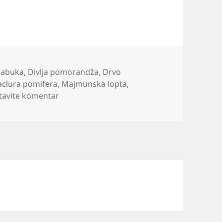
jabuka
,
Divlja pomorandža
,
Drvo
clura pomifera
,
Majmunska lopta
,
na Da li ste nekad videli ovo čudo? Evo o če
tavite komentar