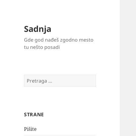
Sadnja
Gde god nađeš zgodno mesto
tu nešto posadi
Pretraga
za:
STRANE
Pišite