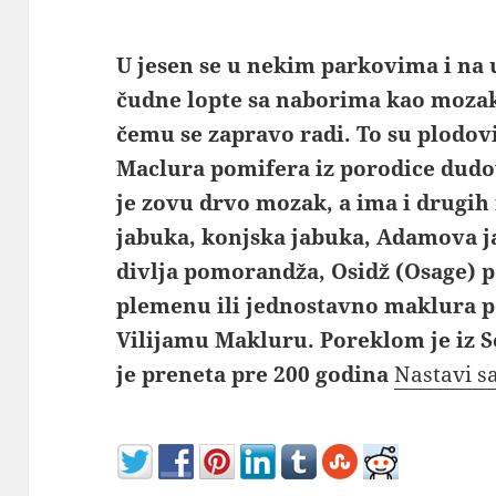
U jesen se u nekim parkovima i na 
čudne lopte sa naborima kao mozak,
čemu se zapravo radi. To su plodov
Maclura pomifera iz porodice dudo
je zovu drvo mozak, a ima i drugih
jabuka, konjska jabuka, Adamova 
divlja pomorandža, Osidž (Osage)
plemenu ili jednostavno maklura 
Vilijamu Makluru. Poreklom je iz 
je preneta pre 200 godina
Nastavi s