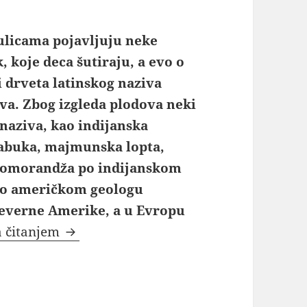
ulicama pojavljuju neke
 koje deca šutiraju, a evo o
i drveta latinskog naziva
va. Zbog izgleda plodova neki
 naziva, kao indijanska
jabuka, majmunska lopta,
 pomorandža po indijanskom
po američkom geologu
Severne Amerike, a u Evropu
Da li ste nekad videli ovo čudo? Evo o 
a čitanjem