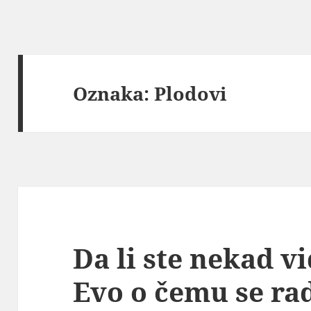
Oznaka:
Plodovi
Da li ste nekad v
Evo o čemu se ra