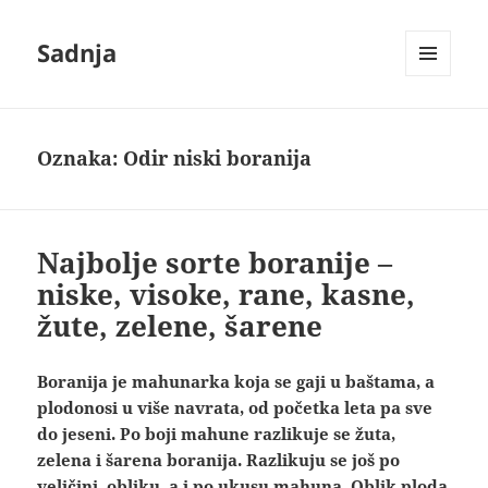
Sadnja
IZBORNIK
I
VIDŽETI
Oznaka:
Odir niski boranija
Najbolje sorte boranije –
niske, visoke, rane, kasne,
žute, zelene, šarene
Boranija je mahunarka koja se gaji u baštama, a
plodonosi u više navrata, od početka leta pa sve
do jeseni. Po boji mahune razlikuje se žuta,
zelena i šarena boranija. Razlikuju se još po
veličini, obliku, a i po ukusu mahuna. Oblik ploda