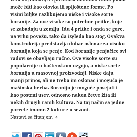
može biti kao olovka ili spljoštene forme. Po
visini biljke razlikujemo niske i visoke sorte
boranije. Za ove visoke su potrebne pritke, koje
se zabadaju u zemlju. Idu 4 pritke i onda se gore,
na vrhu povežu, tako da izgleda kao stog. Ovakva
konstrukcija predstavlja dobar oslonac za visoku
boraniju koja se penje. Kod boranije penjačice svi
radovi se obavljaju ručno. Ove visoke sorte su
popularnije u baštenskom uzgoju, a niske sorte
boranija u masovnoj proizvodnji. Niske daju
manji prinos, ali ne treba im oslonac i moguća je
mašinska berba. Boraniju je moguće posejati i
kao postrni usev, odnosno nakon žetve žita ili
nekih drugih ranih kultura. Na taj način sa jedne
parcele imamo 2 kulture u sezoni.
Najbolje sorte boranije – niske, visoke
Nastavi sa čitanjem