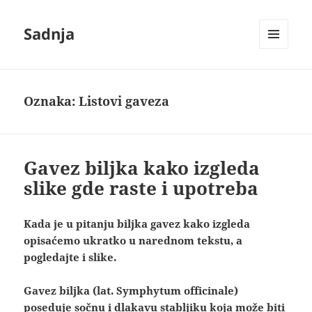
Sadnja
IZBORNIK
I
VIDŽETI
Oznaka:
Listovi gaveza
Gavez biljka kako izgleda
slike gde raste i upotreba
Kada je u pitanju biljka gavez kako izgleda
opisaćemo ukratko u narednom tekstu, a
pogledajte i slike.
Gavez biljka (lat. Symphytum officinale)
poseduje sočnu i dlakavu stabljiku koja može biti