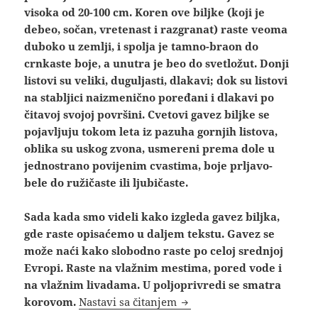
visoka od 20-100 cm. Koren ove biljke (koji je
debeo, sočan, vretenast i razgranat) raste veoma
duboko u zemlji, i spolja je tamno-braon do
crnkaste boje, a unutra je beo do svetložut. Donji
listovi su veliki, duguljasti, dlakavi; dok su listovi
na stabljici naizmenično poređani i dlakavi po
čitavoj svojoj površini. Cvetovi gavez biljke se
pojavljuju tokom leta iz pazuha gornjih listova,
oblika su uskog zvona, usmereni prema dole u
jednostrano povijenim cvastima, boje prljavo-
bele do ružičaste ili ljubičaste.
Sada kada smo videli kako izgleda gavez biljka,
gde raste opisaćemo u daljem tekstu. Gavez se
može naći kako slobodno raste po celoj srednjoj
Evropi. Raste na vlažnim mestima, pored vode i
na vlažnim livadama. U poljoprivredi se smatra
Gavez biljka kako izgleda s
korovom.
Nastavi sa čitanjem