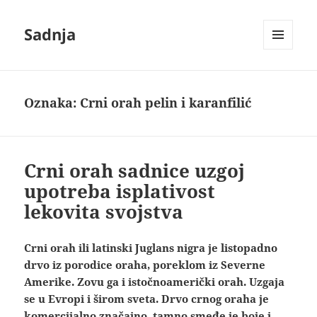
Sadnja
IZBORNIK
I
VIDŽETI
Oznaka:
Crni orah pelin i karanfilić
Crni orah sadnice uzgoj
upotreba isplativost
lekovita svojstva
Crni orah ili latinski Juglans nigra je listopadno
drvo iz porodice oraha, poreklom iz Severne
Amerike. Zovu ga i istočnoamerički orah. Uzgaja
se u Evropi i širom sveta. Drvo crnog oraha je
komercijalno značajno, tamno smeđe je boje i