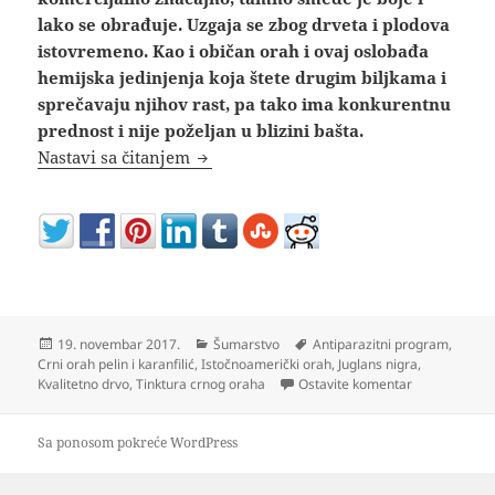
lako se obrađuje. Uzgaja se zbog drveta i plodova
istovremeno. Kao i običan orah i ovaj oslobađa
hemijska jedinjenja koja štete drugim biljkama i
sprečavaju njihov rast, pa tako ima konkurentnu
prednost i nije poželjan u blizini bašta.
Crni orah sadnice uzgoj upotreba ispla
Nastavi sa čitanjem
Objavljeno
Kategorije
Oznake
19. novembar 2017.
Šumarstvo
Antiparazitni program
,
Crni orah pelin i karanfilić
,
Istočnoamerički orah
,
Juglans nigra
,
na Crni orah 
Kvalitetno drvo
,
Tinktura crnog oraha
Ostavite komentar
Sa ponosom pokreće WordPress