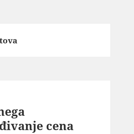
stova
 nega
đivanje cena