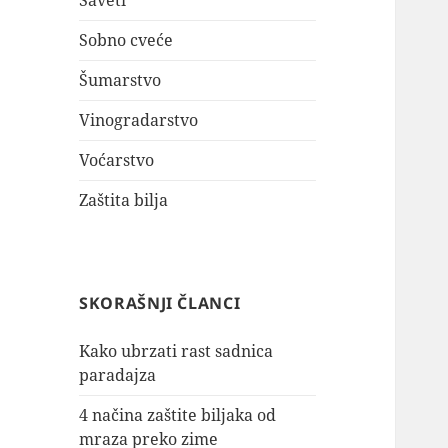
Saveti
Sobno cveće
Šumarstvo
Vinogradarstvo
Voćarstvo
Zaštita bilja
SKORAŠNJI ČLANCI
Kako ubrzati rast sadnica
paradajza
4 načina zaštite biljaka od
mraza preko zime