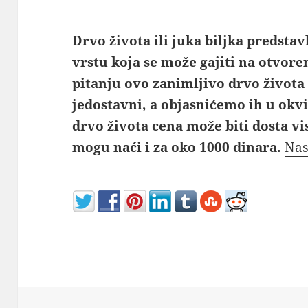
Drvo života ili juka biljka predsta
vrstu koja se može gajiti na otvoren
pitanju ovo zanimljivo drvo života
jedostavni, a objasnićemo ih u okv
drvo života cena može biti dosta vi
mogu naći i za oko 1000 dinara.
Nas