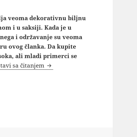
vlja veoma dekorativnu biljnu
om i u saksiji. Kada je u
 nega i održavanje su veoma
iru ovog članka. Da kupite
soka, ali mladi primerci se
Juka drvo života nega održavanj
tavi sa čitanjem