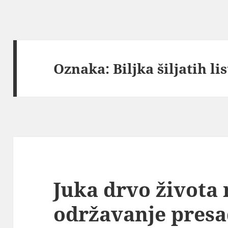
Oznaka:
Biljka šiljatih li
Juka drvo života
održavanje presa