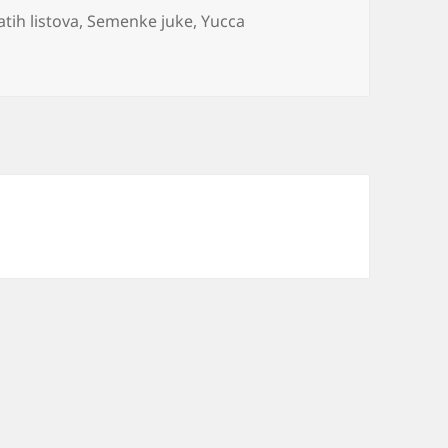
jatih listova
,
Semenke juke
,
Yucca
a održavanje presađivanje cena