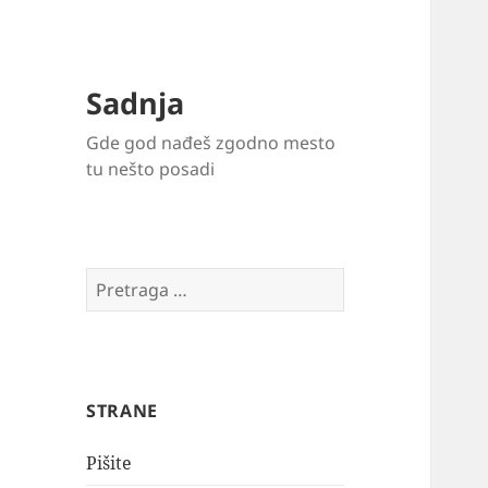
Sadnja
Gde god nađeš zgodno mesto
tu nešto posadi
Pretraga
za:
STRANE
Pišite