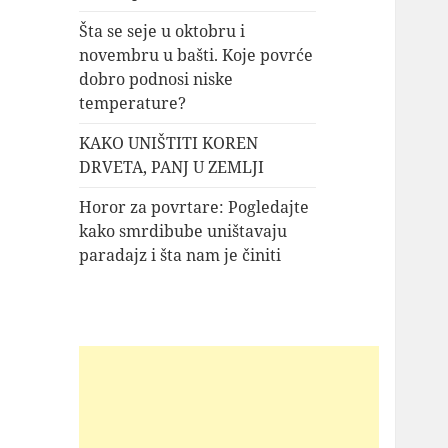
Šta se seje u oktobru i
novembru u bašti. Koje povrće
dobro podnosi niske
temperature?
KAKO UNIŠTITI KOREN
DRVETA, PANJ U ZEMLJI
Horor za povrtare: Pogledajte
kako smrdibube uništavaju
paradajz i šta nam je činiti