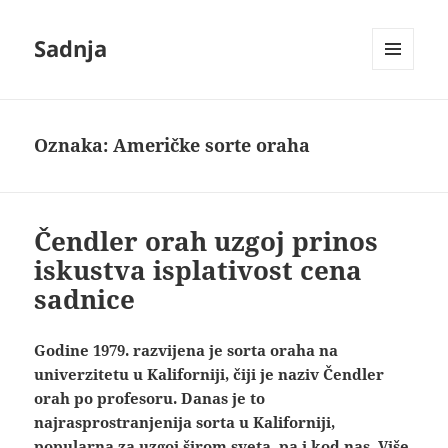
Sadnja
IZBORNIK
I
VIDŽETI
Oznaka:
Američke sorte oraha
Čendler orah uzgoj prinos
iskustva isplativost cena
sadnice
Godine 1979. razvijena je sorta oraha na
univerzitetu u Kaliforniji, čiji je naziv Čendler
orah po profesoru. Danas je to
najrasprostranjenija sorta u Kaliforniji,
popularna za uzgoj širom sveta, pa i kod nas. Više