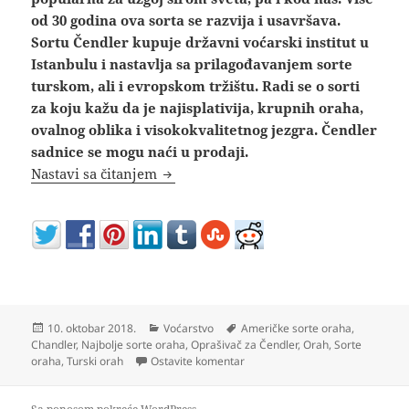
od 30 godina ova sorta se razvija i usavršava.
Sortu Čendler kupuje državni voćarski institut u
Istanbulu i nastavlja sa prilagođavanjem sorte
turskom, ali i evropskom tržištu. Radi se o sorti
za koju kažu da je najisplativija, krupnih oraha,
ovalnog oblika i visokokvalitetnog jezgra. Čendler
sadnice se mogu naći u prodaji.
Čendler orah uzgoj prinos iskustva is
Nastavi sa čitanjem
Objavljeno
Kategorije
Oznake
10. oktobar 2018.
Voćarstvo
Američke sorte oraha
,
Chandler
,
Najbolje sorte oraha
,
Oprašivač za Čendler
,
Orah
,
Sorte
na Čendler orah uzgoj prinos isk
oraha
,
Turski orah
Ostavite komentar