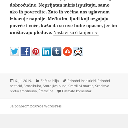
dobroćudne. Neprijatan miris ispuštaju, samo
ako ih povredite. Zato ih većina nas uglavnom
izbacuje napolje. Međutim, ljudi koji uzgajaju
povrće i voće, kažu da su ove bube opasne, jer im
Evo zašto su ov
uništavaju plodove.
Nastavi sa čitanjem
Objavljeno
Kategorije
Oznake
6. jul 2019.
Zaštita bilja
Prirodni insekticid
,
Prirodni
pesticid
,
Smrdibuba
,
Smrdljiva buba
,
Smrdljivi martin
,
Sredstvo
na Evo zašto su ove bu
protiv smrdibuba
,
Štetočine
Ostavite komentar
Sa ponosom pokreće WordPress