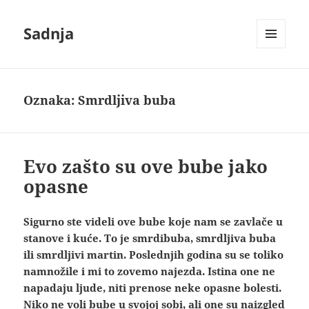
Sadnja
IZBORNIK
I
VIDŽETI
Oznaka:
Smrdljiva buba
Evo zašto su ove bube jako
opasne
Sigurno ste videli ove bube koje nam se zavlače u
stanove i kuće. To je smrdibuba, smrdljiva buba
ili smrdljivi martin. Poslednjih godina su se toliko
namnožile i mi to zovemo najezda. Istina one ne
napadaju ljude, niti prenose neke opasne bolesti.
Niko ne voli bube u svojoj sobi, ali one su naizgled