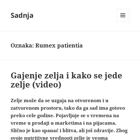
Sadnja
IZBORNIK
I
VIDŽETI
Oznaka:
Rumex patientia
Gajenje zelja i kako se jede
zelje (video)
Zelje može da se uzgaja na otvorenom i u
zatvorenom prostoru, tako da ga sad ima gotovo
preko cele godine. Pojavljuje se s vremena na
vreme u prodaji u marketima i na pijacama.
Slično je kao spanać i blitva, ali još zdravije. Zbog
svoje nutritivne vrednosti zelje je veoma