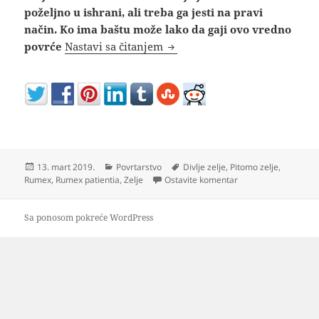
poželjno u ishrani, ali treba ga jesti na pravi
način. Ko ima baštu može lako da gaji ovo vredno
Gajenje zelja i kako se jede ze
povrće
Nastavi sa čitanjem
Objavljeno
Kategorije
Oznake
13. mart 2019.
Povrtarstvo
Divlje zelje
,
Pitomo zelje
,
na Gajenje zelja i ka
Rumex
,
Rumex patientia
,
Zelje
Ostavite komentar
Sa ponosom pokreće WordPress